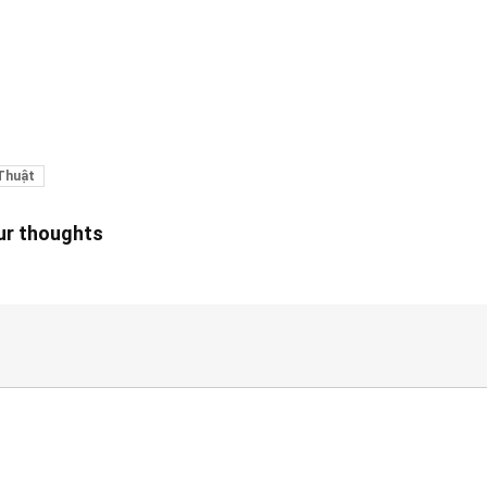
Thuật
our thoughts