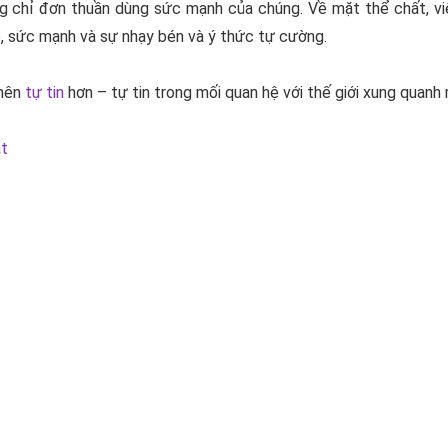
 chỉ đơn thuần dùng sức mạnh của chúng. Về mặt thể chất, việ
ộ, sức mạnh và sự nhạy bén và ý thức tự cường.
 nên
tự tin
hơn – tự tin trong mối quan hệ với thế giới xung quanh 
t