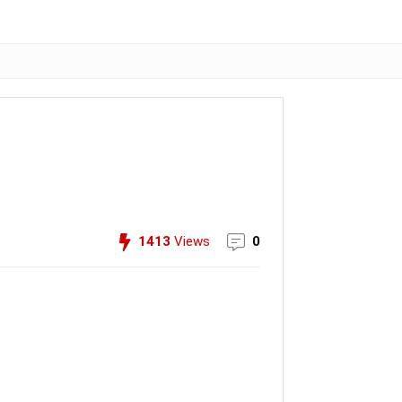
1413
Views
0