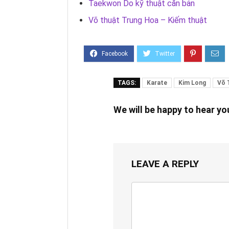
Taekwon Do kỹ thuật căn bản
Võ thuật Trung Hoa – Kiếm thuật
TAGS:
Karate
Kim Long
Võ 
We will be happy to hear y
LEAVE A REPLY