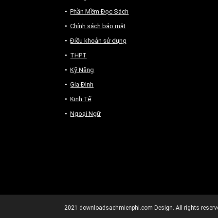
Phần Mềm Đọc Sách
Chính sách bảo mật
Điều khoản sử dụng
THPT
Kỹ Năng
Gia Đình
Kinh Tế
Ngoại Ngữ
2021
downloadsachmienphi.com
Design. All rights reserv