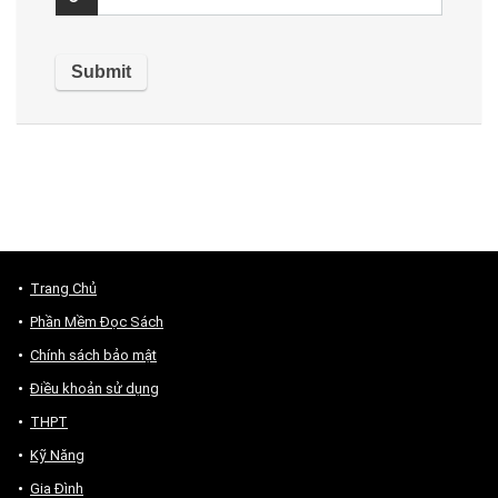
Trang Chủ
Phần Mềm Đọc Sách
Chính sách bảo mật
Điều khoản sử dụng
THPT
Kỹ Năng
Gia Đình