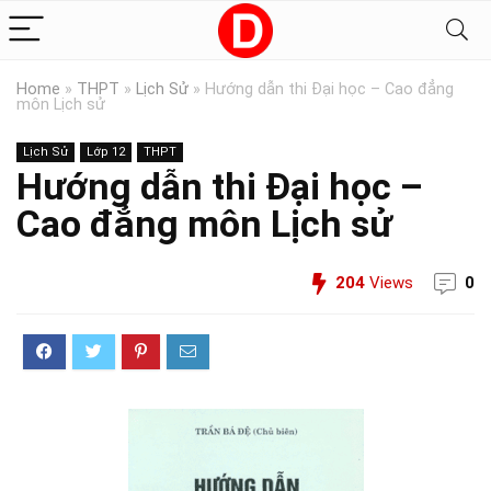
Home
»
THPT
»
Lịch Sử
»
Hướng dẫn thi Đại học – Cao đẳng
môn Lịch sử
Lịch Sử
Lớp 12
THPT
Hướng dẫn thi Đại học –
Cao đẳng môn Lịch sử
204
Views
0