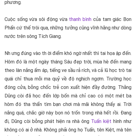
phương.
Cuộc sống vừa sôi động vừa
thanh bình
của tam giác Bon
Phấn cứ thế trôi qua, những tưởng cũng vĩnh hằng như dòng
nước trên sông Tích Giang.
Nh ưng đúng vào th ời điểm khó ngờ nhất thì tai họa ập đến.
Hôm đó là một ngày tháng Sáu đẹp trời, mùa hè đến mang
theo làn nắng ấm áp, tiếng ve sầu rả rích, và cả lũ học trò tai
quái chỉ thua mỗi ma quỷ về độ nghịch ngợm. Trường học
đóng cửa, bỗng chốc trẻ con xuất hiện đầy đường. Thằng
Dũng còi đã học đến lớp bốn mà chỉ cao có một mét ba
hôm đó tha thẩn tìm bạn chơi mà mãi không thấy ai. Trời
nắng quá, chắc giờ này bọn nó trốn trong nhà hết rồi. Đang
đi, Dũng còi bỗng phát hiện ra nhà ông
Tuấn kiệt
hình như
không có ai ở nhà. Không phải ông họ Tuấn, tên Kiệt, mà tên