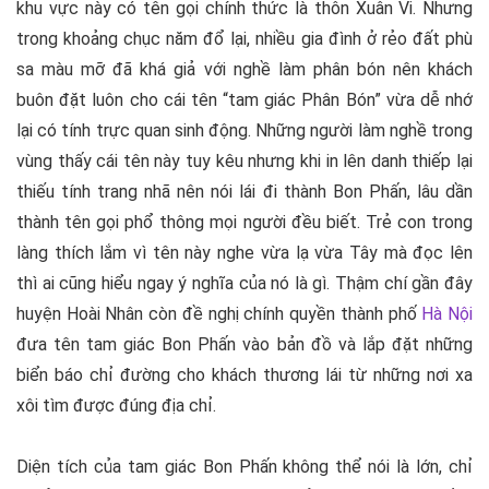
khu vực này có tên gọi chính thức là thôn Xuân Vi. Nhưng
trong khoảng chục năm đổ lại, nhiều gia đình ở rẻo đất phù
sa màu mỡ đã khá giả với nghề làm phân bón nên khách
buôn đặt luôn cho cái tên “tam giác Phân Bón” vừa dễ nhớ
lại có tính trực quan sinh động. Những người làm nghề trong
vùng thấy cái tên này tuy kêu nhưng khi in lên danh thiếp lại
thiếu tính trang nhã nên nói lái đi thành Bon Phấn, lâu dần
thành tên gọi phổ thông mọi người đều biết. Trẻ con trong
làng thích lắm vì tên này nghe vừa lạ vừa Tây mà đọc lên
thì ai cũng hiểu ngay ý nghĩa của nó là gì. Thậm chí gần đây
huyện Hoài Nhân còn đề nghị chính quyền thành phố
Hà Nội
đưa tên tam giác Bon Phấn vào bản đồ và lắp đặt những
biển báo chỉ đường cho khách thương lái từ những nơi xa
xôi tìm được đúng địa chỉ.
Diện tích của tam giác Bon Phấn không thể nói là lớn, chỉ