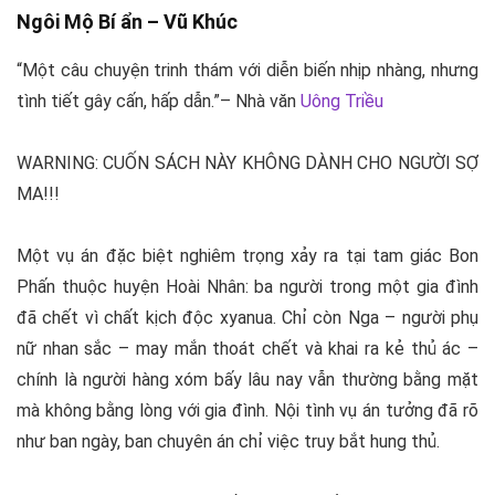
Ngôi Mộ Bí ẩn –
Vũ Khúc
“Một câu chuyện trinh thám với diễn biến nhịp nhàng, nhưng
tình tiết gây cấn, hấp dẫn.”– Nhà văn
Uông Triều
WARNING: CUỐN SÁCH NÀY KHÔNG DÀNH CHO NGƯỜI SỢ
MA!!!
Một vụ án đặc biệt nghiêm trọng xảy ra tại tam giác Bon
Phấn thuộc huyện Hoài Nhân: ba người trong một gia đình
đã chết vì chất kịch độc xyanua. Chỉ còn Nga – người phụ
nữ nhan sắc – may mắn thoát chết và khai ra kẻ thủ ác –
chính là người hàng xóm bấy lâu nay vẫn thường bằng mặt
mà không bằng lòng với gia đình. Nội tình vụ án tưởng đã rõ
như ban ngày, ban chuyên án chỉ việc truy bắt hung thủ.