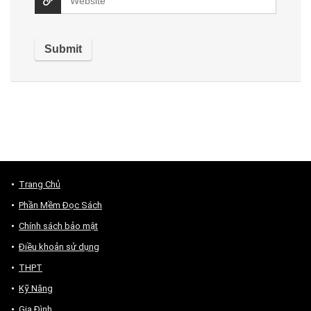
Trang Chủ
Phần Mềm Đọc Sách
Chính sách bảo mật
Điều khoản sử dụng
THPT
Kỹ Năng
Gia Đình