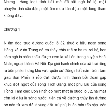
Nhưng… Hàng loạt tình tiết mới đã bất ngờ hé lộ: một
chuyện tình sâu đậm, một âm mưu tàn độc, một lòng tham
không đáy…
Chương 1
N ằm dọc trục đường quốc lộ 32 thuộ c hữu ngạn sông
Hồng, xã V ân Trung có cả thảy chín tr ă m ba m ươi hộ, hơn
năm ngh ìn nhân khẩu, được xem là xã l ớn trong huyệ n Hoài
Nhân, ngoại thành Hà Nội. Địa giới hành chính của xã trải rộng
ra bốn phía nhưng khu vực quần cư đông nhất nằm trên tam
giác Bon Phấn là rẻo đất được hình thành bởi đoạn gấp
khúc đột ngột của sông Tích Giang, một phụ lưu của sông
Hồng. Tam giác Bon Phấn có một mặt là quốc lộ 32, hai mặt
còn lại đều là sông nước, tiện cả về đường thủy lẫn đường
bộ nên từ xưa đã là vùng đất trù phú, buôn bán tấp nập. Vốn