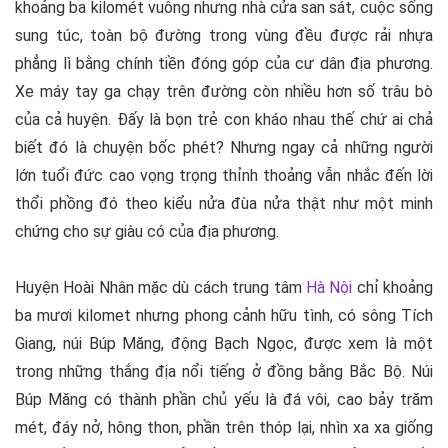
khoảng ba kilomét vuông nhưng nhà cửa san sát, cuộc sống
sung túc, toàn bộ đường trong vùng đều được rải nhựa
phẳng lì bằng chính tiền đóng góp của cư dân địa phương.
Xe máy tay ga chạy trên đường còn nhiều hơn số trâu bò
của cả huyện. Đấy là bọn trẻ con kháo nhau thế chứ ai chả
biết đó là chuyện bốc phét? Nhưng ngay cả những người
lớn tuổi đức cao vọng trọng thỉnh thoảng vẫn nhắc đến lời
thổi phồng đó theo kiểu nửa đùa nửa thật như một minh
chứng cho sự giàu có của địa phương.
Huyện Hoài Nhân mặc dù cách trung tâm
Hà Nội
chỉ khoảng
ba mươi kilomet nhưng phong cảnh hữu tình, có sông Tích
Giang, núi Búp Măng, động Bạch Ngọc, được xem là một
trong những thắng địa nổi tiếng ở đồng bằng Bắc Bộ. Núi
Búp Măng có thành phần chủ yếu là đá vôi, cao bảy trăm
mét, đáy nở, hông thon, phần trên thóp lại, nhìn xa xa giống