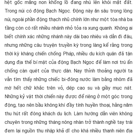
hệt gốc măng non khổng lồ đang nhú lên khỏi mặt đất.
Trong núi có động Bạch Ngọc. Động này ăn sâu trong lòng
núi, ngoài phần động thạch nhũ chính lớn như một tòa nhà ba
tầng còn có rất nhiều nhánh nhỏ tỏa ra xung quanh. Không ai
biết chính xác những nhánh này dài bao nhiêu và dẫn đi đâu,
nhưng những câu truyện truyền kỳ trong làng kể rằng trong
thời kỳ kháng chiến chống Pháp, nhiều du kích quân đã tận
dụng địa thế bí mật của động Bạch Ngọc để làm nơi trú ẩn
chống càn quét của thực dân. Nay thỉnh thoảng người ta
vẫn tìm thấy những chiếc bi-đông nước làm bằng nhôm đã
mờ hết chữ khắc trên vỏ, dép cao su và giầy mục nát.
Những kỷ vật thời chiến này được để riêng ở một góc trong
động, tạo nên bầu không khí đầy tính huyền thoại, hằng năm
thu hút rất đông khách du lịch. Làm hướng dẫn viên không
chuyên trong những tháng nông nhàn trở thành nghề tay trái
đem lại nguồn thu nhập khả dĩ cho khá nhiều thanh niên địa