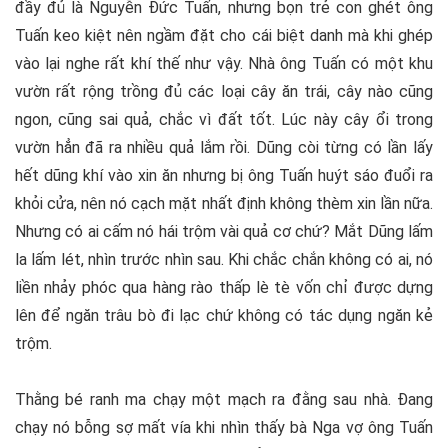
đầy đủ là Nguyễn Đức Tuấn, nhưng bọn trẻ con ghét ông
Tuấn keo kiệt nên ngầm đặt cho cái biệt danh mà khi ghép
vào lại nghe rất khí thế như vậy. Nhà ông Tuấn có một khu
vườn rất rộng trồng đủ các loại cây ăn trái, cây nào cũng
ngon, cũng sai quả, chắc vì đất tốt. Lúc này cây ổi trong
vườn hẳn đã ra nhiều quả lắm rồi. Dũng còi từng có lần lấy
hết dũng khí vào xin ăn nhưng bị ông Tuấn huýt sáo đuổi ra
khỏi cửa, nên nó cạch mặt nhất định không thèm xin lần nữa.
Nhưng có ai cấm nó hái trộm vài quả cơ chứ? Mắt Dũng lấm
la lấm lét, nhìn trước nhìn sau. Khi chắc chắn không có ai, nó
liền nhảy phóc qua hàng rào thấp lè tè vốn chỉ được dựng
lên để ngăn trâu bò đi lạc chứ không có tác dụng ngăn kẻ
trộm.
Thằng bé ranh ma chạy một mạch ra đằng sau nhà. Đang
chạy nó bỗng sợ mất vía khi nhìn thấy bà Nga vợ ông Tuấn