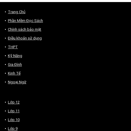
Trang Chủ
Phần Mềm Đọc Sách
Chính sách bảo mật
Điều khoản sử dụng
THPT
Kỹ Năng
Gia Đình
Kinh Tế
Ngoại Ngữ
Lớp 12
Lớp 11
Lớp 10
Lớp 9