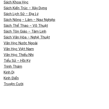
Sách Khoa Học
Sách Kiến Trúc – Xây Dựng
Sách Lịch Sử – Địa Lý
Sách Nông – Lâm – Ngư Nghiệp
Sách Thể Thao – Võ Thuật
Sách Tôn Giáo – Tâm Linh
Sách Văn Hóa – Nghệ Thuật
Văn Học Nước Ngoài
Văn Học Việt Nam
Văn Học Thiếu Nhi
Tiểu Sử – Hồi Ký
Trinh Thám
Kinh Dị
Kinh Điển
Truyện Cười