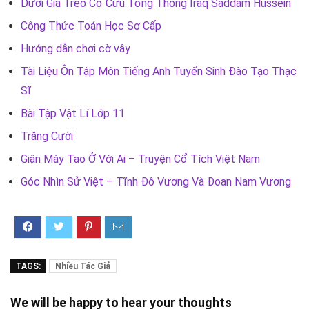
Dưới Giá Treo Cổ Cựu Tổng Thống Iraq Saddam Hussein
Công Thức Toán Học Sơ Cấp
Hướng dẫn chơi cờ vây
Tài Liệu Ôn Tập Môn Tiếng Anh Tuyển Sinh Đào Tạo Thạc
Sĩ
Bài Tập Vật Lí Lớp 11
Trăng Cười
Giận Mày Tao Ở Với Ai – Truyện Cổ Tích Việt Nam
Góc Nhìn Sử Việt – Tĩnh Đô Vương Và Đoan Nam Vương
TAGS:
Nhiều Tác Giả
We will be happy to hear your thoughts