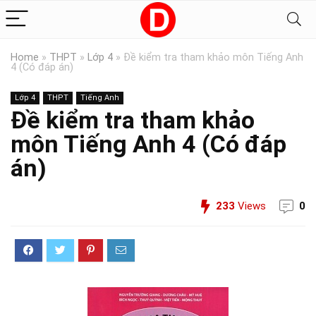
Home
»
THPT
»
Lớp 4
»
Đề kiểm tra tham khảo môn Tiếng Anh
4 (Có đáp án)
Lớp 4
THPT
Tiếng Anh
Đề kiểm tra tham khảo
môn Tiếng Anh 4 (Có đáp
án)
233
Views
0