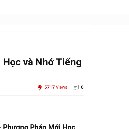
 Học và Nhớ Tiếng
5717
Views
0
– Phương Pháp Mới Học