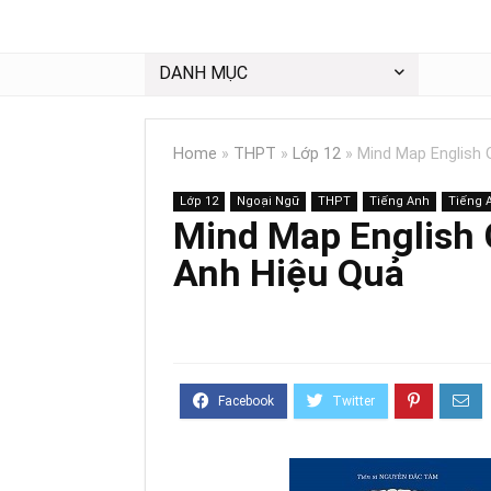
DANH MỤC
Home
»
THPT
»
Lớp 12
»
Mind Map English
Lớp 12
Ngoại Ngữ
THPT
Tiếng Anh
Tiếng 
Mind Map English
Anh Hiệu Quả