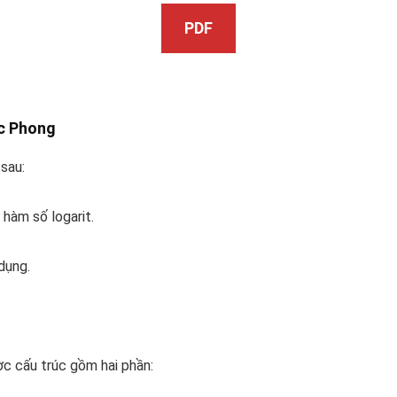
PDF
c Phong
sau:
hàm số logarit.
dụng.
c cấu trúc gồm hai phần: