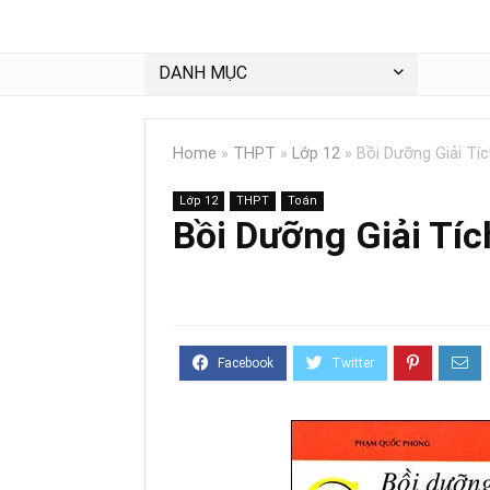
DANH MỤC
Home
»
THPT
»
Lớp 12
»
Bồi Dưỡng Giải Tíc
Lớp 12
THPT
Toán
Bồi Dưỡng Giải Tíc