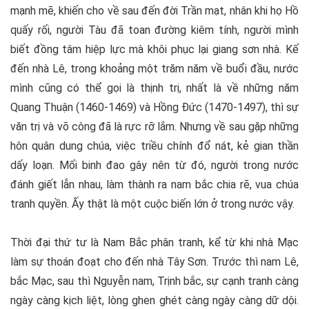
mạnh mẽ, khiến cho về sau đến đời Trần mạt, nhân khi họ Hồ
quấy rối, người Tàu đã toan đường kiêm tính, người mình
biết đồng tâm hiệp lực mà khôi phục lại giang sơn nhà. Kế
đến nhà Lê, trong khoảng một trăm năm về buổi đầu, nước
mình cũng có thể gọi là thịnh trị, nhất là về những năm
Quang Thuận (1460-1469) và Hồng Đức (1470-1497), thì sự
văn trị và võ công đã là rực rỡ lắm. Nhưng về sau gặp những
hôn quân dung chúa, việc triều chính đổ nát, kẻ gian thần
dấy loạn. Mối binh đao gây nên từ đó, người trong nước
đánh giết lẫn nhau, làm thành ra nam bắc chia rẽ, vua chúa
tranh quyền. Ấy thật là một cuộc biến lớn ở trong nước vậy.
Thời đại thứ tư là Nam Bắc phân tranh, kể từ khi nhà Mạc
làm sự thoán đoạt cho đến nhà Tây Sơn. Trước thì nam Lê,
bắc Mạc, sau thì Nguyễn nam, Trịnh bắc, sự cạnh tranh càng
ngày càng kịch liệt, lòng ghen ghét càng ngày càng dữ dội.