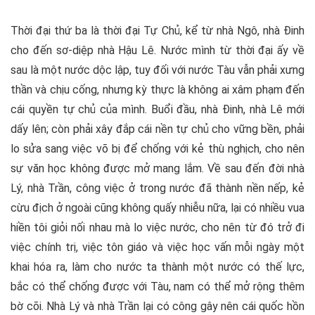
Thời đại thứ ba là thời đại Tự Chủ, kể từ nhà Ngô, nhà Đinh
cho đến sơ-diệp nhà Hậu Lê. Nước mình từ thời đại ấy về
sau là một nước dộc lập, tuy đối với nước Tàu vẫn phải xưng
thần và chịu cống, nhưng kỳ thực là không ai xâm phạm đến
cái quyền tự chủ của mình. Buổi đầu, nhà Đinh, nhà Lê mới
dấy lên; còn phải xây đắp cái nền tự chủ cho vững bền, phải
lo sửa sang việc võ bị để chống với kẻ thù nghịch, cho nên
sự văn học không được mở mang lắm. Về sau đến đời nhà
Lý, nhà Trần, công việc ở trong nước đã thành nền nếp, kẻ
cừu địch ở ngoài cũng không quấy nhiễu nữa, lại có nhiều vua
hiền tôi giỏi nối nhau mà lo việc nước, cho nên từ đó trở đi
việc chính trị, việc tôn giáo và việc học vấn mỗi ngày một
khai hóa ra, làm cho nước ta thành một nước có thế lực,
bắc có thể chống được với Tàu, nam có thể mở rộng thêm
bờ cõi. Nhà Lý và nhà Trần lại có công gây nên cái quốc hồn