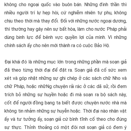
không cho ngoại quốc vào buôn bán. Những đình thần thì
nhiều người trí lự hẹp hòi, cứ nghiễm nhiên tự phụ, không
chịu theo thời mà thay đổi. Đối với những nước ngoại dương,
thì thường hay gây nên sự bất hòa, làm cho nước Pháp phải
dùng binh lực để bênh vực quyền lợi của mình. Vì những
chính sách ấy cho nên mới thành ra có cuộc Bảo Hộ.
Đại khái đó là những mục lớn trong những phần mà soạn giả
đã theo từng thời đại để đặt ra. Soạn giả đã cố sức xem
xét và góp nhặt những sự ghi chép ở các sách chữ Nho và
chữ Pháp, hoặc nhữNg chuyện rải rác ở các dã sử, rồi đem
trích bỏ những sự huyền hoặc đi mà soạn ra bộ sách này,
cốt để người đồng bang ta biết được chuyện nước nhà mà
không tin nhảm những sự huyễn hoặc. Thời đại nào nhân vật
ấy và tư tưởng ấy, soạn giả cứ bình tĩnh cố theo cho đúng
sự thực. Thỉnh thoảng có một đôi nơi soạn giả có đem ý