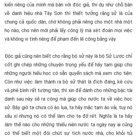
kiến riêng của mình mà bàn với độc giả, thí dụ như chỗ bàn
về danh hiệu nhà Tây Sơn thì thiết tưởng rằng sử là của
chung cả quốc dân, chớ không phải riêng cho một nhà một
họ nào, cho nên mới phải lấy công lý mà xét đoán mọi việc
và không vị tình riêng để phạm đến lẽ công bằng vậy.
Độc giả cũng nên biết cho rằng bộ sử này là bộ Sử Lược chỉ
cốt ghi chép những chuyện trọng yếu để hãy tạm giúp cho
những người hiếu học có sẵn quyển sách mà xem cho tiện.
Còn như việc làm thành ra bộ sử thật là đích đáng, kê cứu
và phê bình rất tường tận, thì xin để dành cho những bậc tài
danh sau này sẽ ra công mà giúp cho nước ta về việc học
sử. Bây giờ ta chưa có áo lụa, ta hãy mặc tạm áo vải, tuy nó
xấu xí nhưng nó có thể làm cho ta đỡ rét. Nghĩa là ta hãy
làm thế nào cho những thiếu niên nước ta ngày nay ai cũng
có thể biết một đôi chút sự tích nước nhà, cho khỏi tủi