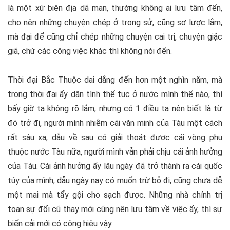
là một xứ biên địa dã man, thường không ai lưu tâm đến,
cho nên những chuyện chép ở trong sử, cũng sơ lược lắm,
mà đại để cũng chỉ chép những chuyện cai trị, chuyện giặc
giã, chứ các công việc khác thì không nói đến.
Thời đại Bắc Thuộc dai dẳng đến hơn một nghìn năm, mà
trong thời đại ấy dân tình thế tục ở nước mình thế nào, thì
bấy giờ ta không rõ lắm, nhưng có 1 điều ta nên biết là từ
đó trở đi, người mình nhiễm cái văn minh của Tàu một cách
rất sâu xa, dẫu về sau có giải thoát được cái vòng phụ
thuộc nước Tàu nữa, người mình vẫn phải chịu cái ảnh hưởng
của Tàu. Cái ảnh hưởng ấy lâu ngày đã trở thành ra cái quốc
túy của mình, dẫu ngày nay có muốn trừ bỏ đi, cũng chưa dễ
một mai mà tẩy gội cho sạch được. Những nhà chính trị
toan sự đổi cũ thay mới cũng nên lưu tâm về việc ấy, thì sự
biến cải mới có công hiệu vậy.