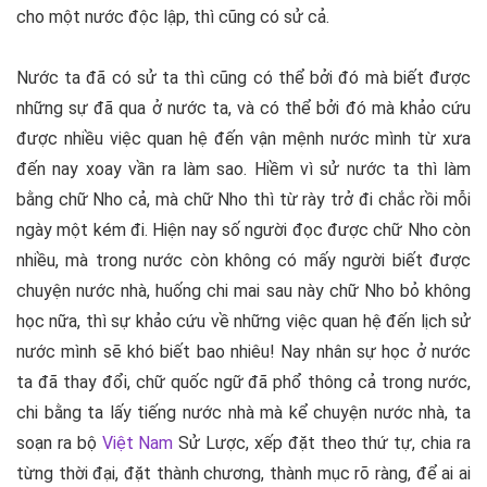
cho một nước độc lập, thì cũng có sử cả.
Nước ta đã có sử ta thì cũng có thể bởi đó mà biết được
những sự đã qua ở nước ta, và có thể bởi đó mà khảo cứu
được nhiều việc quan hệ đến vận mệnh nước mình từ xưa
đến nay xoay vần ra làm sao. Hiềm vì sử nước ta thì làm
bằng chữ Nho cả, mà chữ Nho thì từ rày trở đi chắc rồi mỗi
ngày một kém đi. Hiện nay số người đọc được chữ Nho còn
nhiều, mà trong nước còn không có mấy người biết được
chuyện nước nhà, huống chi mai sau này chữ Nho bỏ không
học nữa, thì sự khảo cứu về những việc quan hệ đến lịch sử
nước mình sẽ khó biết bao nhiêu! Nay nhân sự học ở nước
ta đã thay đổi, chữ quốc ngữ đã phổ thông cả trong nước,
chi bằng ta lấy tiếng nước nhà mà kể chuyện nước nhà, ta
soạn ra bộ
Việt Nam
Sử Lược
, xếp đặt theo thứ tự, chia ra
từng thời đại, đặt thành chương, thành mục rõ ràng, để ai ai